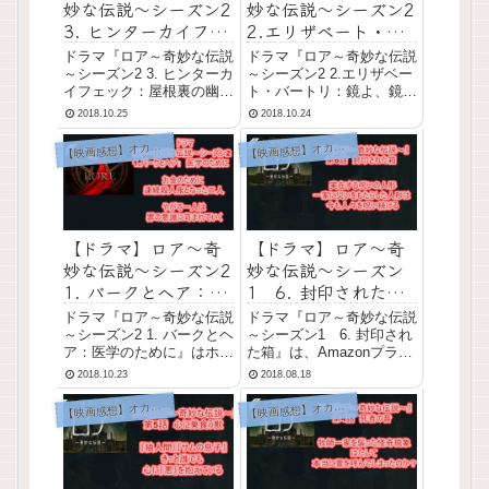
妙な伝説～シーズン2
妙な伝説～シーズン2
3. ヒンターカイフェ
2.エリザベート・バ
ック：屋根裏の幽霊
ートリ：鏡よ、鏡～
ドラマ『ロア～奇妙な伝説
ドラマ『ロア～奇妙な伝説
～あらすじと感想～
あらすじと感想～
～シーズン2 3. ヒンターカ
～シーズン2 2.エリザベー
イフェック：屋根裏の幽
ト・バートリ：鏡よ、鏡』
霊』はホラー系の海外ドラ
はホラー系の海外ドラマ。
2018.10.25
2018.10.24
マ。 ＞＞『ロア～奇妙な
＞＞『ロア～奇妙な伝説
伝説～』の他エピソード
～』の他エピソード（他シ
映画感想】オカルト系ホラー
映画感想】オカルト系ホラー
【
【
（他シーズン）の記事は、
ーズン）の記事は、こちら
こちらからどうぞ！ ドラ
からどうぞ！ ドラマ『ロ
マ『ロア～奇妙な伝説～シ
ア～奇妙な伝説～シーズン
ーズン2 3.ヒンター...
2 2.エリザベート...
【ドラマ】ロア～奇
【ドラマ】ロア～奇
妙な伝説～シーズン2
妙な伝説～シーズン
1. バークとヘア：医
1 6. 封印された箱
学のために～あらす
～あらすじと感想～
ドラマ『ロア～奇妙な伝説
ドラマ『ロア～奇妙な伝説
じと感想～
～シーズン2 1. バークとヘ
～シーズン1 6. 封印され
ア：医学のために』はホラ
た箱』は、Amazonプライ
ー系の海外ドラマ。 ＞＞
ムビデオ配信の、各地の伝
2018.10.23
2018.08.18
『ロア～奇妙な伝説～』の
承をもとにしたオカルト系
他エピソード（他シーズ
ドラマの第1シーズン第6
映画感想】オカルト系ホラー
映画感想】オカルト系ホラー
【
【
ン）の記事は、こちらから
話。 ＞＞『ロア～奇妙な
どうぞ！ ドラマ『ロア～
伝説～』の他エピソード
奇妙な伝説～シーズン2
（他シーズン）の記事は、
1. バークとヘア...
こちらからどうぞ！...