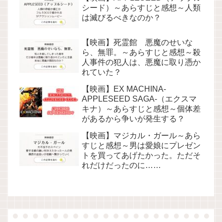
シード）～あらすじと感想～人類
は滅びるべきなのか？
【映画】死霊館 悪魔のせいな
ら、無罪。～あらすじと感想～殺
人事件の犯人は、悪魔に取り憑か
れていた？
【映画】EX MACHINA-
APPLESEED SAGA-（エクスマ
キナ）～あらすじと感想～個体差
があるから争いが発生する？
【映画】マジカル・ガール～あら
すじと感想～男は愛娘にプレゼン
トを買ってあげたかった。ただそ
れだけだったのに……