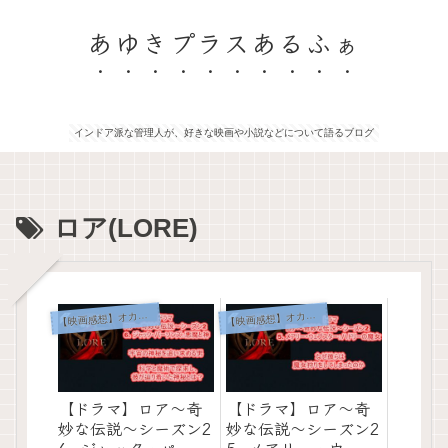
あゆきプラスあるふぁ
インドア派な管理人が、好きな映画や小説などについて語るブログ
ロア(LORE)
映画感想】オカルト系ホラー
映画感想】オカルト系ホラー
【
【
【ドラマ】ロア～奇
【ドラマ】ロア～奇
妙な伝説～シーズン2
妙な伝説～シーズン2
6. ジャック・パーソ
5. メアリー・ウェブ