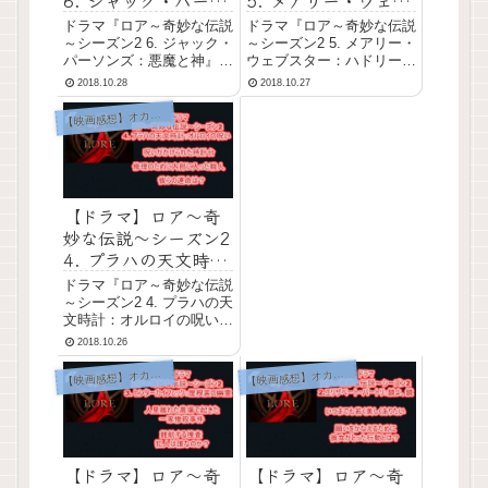
ンズ：悪魔と神～あ
スター：ハドリーの
ドラマ『ロア～奇妙な伝説
ドラマ『ロア～奇妙な伝説
らすじと感想～
魔女～あらすじと感
～シーズン2 6. ジャック・
～シーズン2 5. メアリー・
パーソンズ：悪魔と神』は
想～
ウェブスター：ハドリーの
ホラー系の海外ドラマ。
魔女』はホラー系の海外ド
2018.10.28
2018.10.27
＞＞『ロア～奇妙な伝説
ラマ。 ＞＞『ロア～奇妙
～』の他エピソード（他シ
な伝説～』の他エピソード
映画感想】オカルト系ホラー
【
ーズン）の記事は、こちら
（他シーズン）の記事は、
からどうぞ！ ドラマ『ロ
こちらからどうぞ！ ドラ
ア～奇妙な伝説～シーズン
マ『ロア～奇妙な伝説～シ
2 6. ジャック・...
ーズン2 5. メ...
【ドラマ】ロア～奇
妙な伝説～シーズン2
4. プラハの天文時
計：オルロイの呪い
ドラマ『ロア～奇妙な伝説
～あらすじと感想～
～シーズン2 4. プラハの天
文時計：オルロイの呪い』
はホラー系の海外ドラマ。
2018.10.26
＞＞『ロア～奇妙な伝説
～』の他エピソード（他シ
映画感想】オカルト系ホラー
映画感想】オカルト系ホラー
【
【
ーズン）の記事は、こちら
からどうぞ！ ドラマ『ロ
ア～奇妙な伝説～シーズン
2 4. プラハの...
【ドラマ】ロア～奇
【ドラマ】ロア～奇