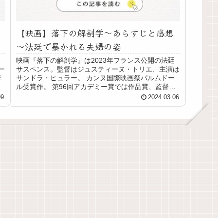
【映画】落下の解剖学～あらすじと感想
～法廷で暴かれる夫婦の姿
映画『落下の解剖学』は2023年フランス公開の法廷
ー
サスペンス。監督はジュスティーヌ・トリエ、主演は
年
サンドラ・ヒュラー。 カンヌ国際映画祭パルムドー
ル受賞作。 第96回アカデミー賞では作品賞、監督
賞、脚本賞、主演女優賞、編集賞の5部門にノミネ...
09
2024.03.06