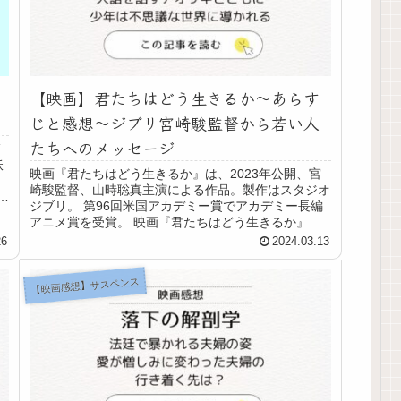
【映画】君たちはどう生きるか～あらす
じと感想～ジブリ宮崎駿監督から若い人
たちへのメッセージ
妖
映画『君たちはどう生きるか』は、2023年公開、宮
崎駿監督、山時聡真主演による作品。製作はスタジオ
う
ジブリ。 第96回米国アカデミー賞でアカデミー長編
アニメ賞を受賞。 映画『君たちはどう生きるか』あ
らすじ 眞人は母親を空襲で失い、父の再婚によ...
26
2024.03.13
【映画感想】サスペンス