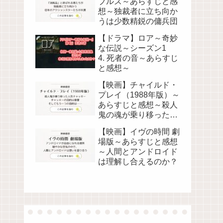
ブルズ～あらすじと感
想～独裁者に立ち向か
うは少数精鋭の傭兵団
【ドラマ】ロア～奇妙
な伝説～シーズン1
4. 死者の音～あらすじ
と感想～
【映画】チャイルド・
プレイ（1988年版）～
あらすじと感想～殺人
鬼の魂が乗り移った人
形が人々を襲う
【映画】イヴの時間 劇
場版～あらすじと感想
～人間とアンドロイド
は理解し合えるのか？