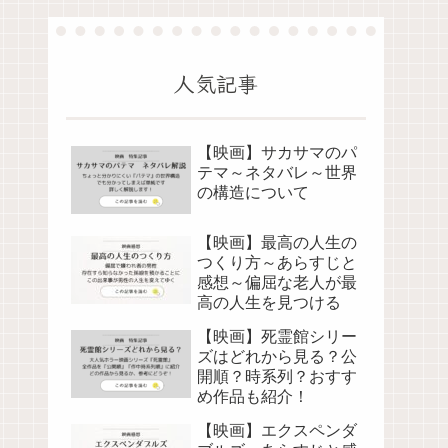
人気記事
【映画】サカサマのパ
テマ～ネタバレ～世界
の構造について
【映画】最高の人生の
つくり方～あらすじと
感想～偏屈な老人が最
高の人生を見つける
【映画】死霊館シリー
ズはどれから見る？公
開順？時系列？おすす
め作品も紹介！
【映画】エクスペンダ