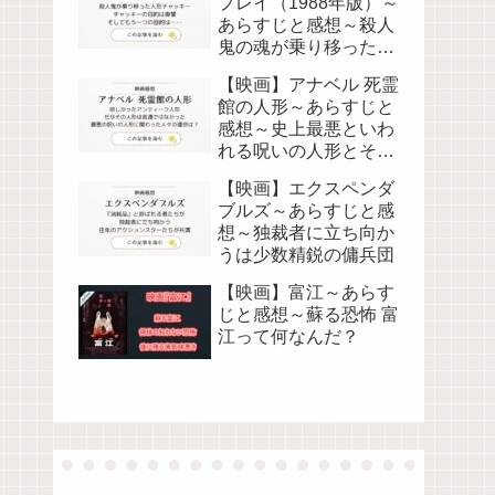
プレイ（1988年版）～
する？
あらすじと感想～殺人
鬼の魂が乗り移った人
形が人々を襲う
【映画】アナベル 死霊
館の人形～あらすじと
感想～史上最悪といわ
れる呪いの人形とそれ
に関わった人々の物語
【映画】エクスペンダ
ブルズ～あらすじと感
想～独裁者に立ち向か
うは少数精鋭の傭兵団
【映画】富江～あらす
じと感想～蘇る恐怖 富
江って何なんだ？