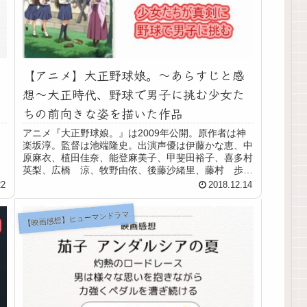
【アニメ】大正野球娘。～あらすじと感
想～大正時代、野球で男子に挑む少女た
ちの前向きな姿を描いた作品
アニメ『大正野球娘。』は2009年公開。原作者は神
楽坂淳。監督は池端隆史。出演声優は伊藤かな恵、中
、
原麻衣、植田佳奈、能登麻美子、甲斐田裕子、喜多村
英梨、広橋 涼、牧野由依、後藤沙緒里、藤村 歩、
新井里美。 女子が野球をするというだけのことが...
22
2018.12.14
【映画感想】ヒューマンドラマ