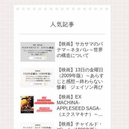
人気記事
【映画】サカサマのパ
テマ～ネタバレ～世界
の構造について
【映画】13日の金曜日
（2009年版）～あらす
じと感想～終わらない
惨劇 ジェイソン再び
【映画】EX
MACHINA-
APPLESEED SAGA-
（エクスマキナ）～あ
らすじと感想～個体差
【映画】チャイルド・
があるから争いが発生