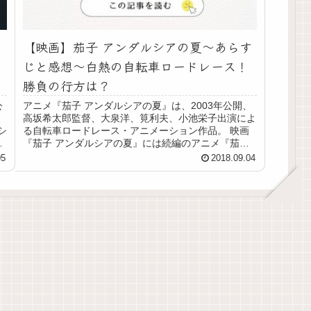
の
【映画】茄子 アンダルシアの夏～あらす
じと感想～白熱の自転車ロードレース！
勝負の行方は？
公
アニメ『茄子 アンダルシアの夏』は、2003年公開、
、
高坂希太郎監督、大泉洋、筧利夫、小池栄子出演によ
シ
る自転車ロードレース・アニメーション作品。 映画
は
『茄子 アンダルシアの夏』には続編のアニメ『茄子
スーツケースの渡り鳥』があります ＞＞映画...
05
2018.09.04