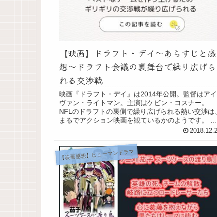
【映画】ドラフト・デイ～あらすじと感
想～ドラフト会議の裏舞台で繰り広げら
れる交渉戦
映画『ドラフト・デイ』は2014年公開。監督はアイ
ヴァン・ライトマン。主演はケビン・コスナー。
NFLのドラフトの裏側で繰り広げられる熱い交渉は
まるでアクション映画を観ているかのようです。 映
画『ドラフト・デイ』あらすじ 今日は年に一度の...
2018.12.
【映画感想】ヒューマンドラマ