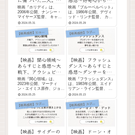
宅を交換した二週間
めた行動により、や
映画『ホリデイ』は、
映画『ブルーベルベット』
で人生が輝きだす
がて倒錯した世界に
2006年公開、ナンシー・
は、1986年公開、デヴィ
マイヤーズ監督、 キャメ
引き込まれる
ッド・リンチ監督、 カイ
ロン・ディアス、ケイト・
ル・マクラクラン、ザベ
2024.05.31
2024.05.29
ウィンスレット、ジュー
ラ・ロッセリーニ、デニ
ド・ロウ、ジャック・ブラ
ス・ホッパー、ローラ・ダ
映画感想】ヒューマンドラマ
映画感想】ラブストーリー
【
【
ック出演によるラブストー
ーン出演によるサスペン
リー。 映画『ホリデイ』
ス。 映画『ブルーベルベ
あらすじ アイリスはずっ
ット』あらすじ ジェフェ
と付き合ってきた恋人が別
リーは大学を休学して田舎
の女...
町ラ...
【映画】関心領域～
【映画】フラッシュ
あらすじと感想～大
ダンス～あらすじと
戦下、アウシュビッ
感想～ダンサーを目
ツ収容所の隣で平和
指す少女は夢を追い
映画『関心領域』は、
映画『フラッシュダンス』
に暮らす家族の姿
続ける
2023年公開、マーティ
は、1983年公開、エイド
ン・エイミス原作、ジョナ
リアン・ライン監督、 ジ
サン・グレイザー監督、
ェニファー・ビールス、マ
2024.05.25
2024.05.15
クリスティアン・フリーデ
イケル・ヌーリー、シンシ
ル、ザンドラ・ヒュラー出
ア・ローズ出演による青春
映画感想】ラブストーリー
映画感想】スプラッタ系ホラー
【
【
演による戦時下のヒューマ
ラブストーリー。 映画
ンドラマ。 原作はマーテ
『フラッシュダンス』あら
ィン・エイミス著『関心領
すじ アレックスは、昼は
域』。 映画『関心領域』
溶接工、夜はバーでダ...
あら...
【映画】サイダーの
【映画】ドーン・オ