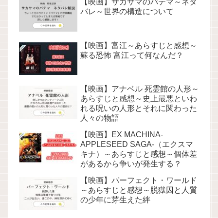
【映画】サカサマのパテマ～ネタ
バレ～世界の構造について
【映画】富江～あらすじと感想～
蘇る恐怖 富江って何なんだ？
【映画】アナベル 死霊館の人形～
あらすじと感想～史上最悪といわ
れる呪いの人形とそれに関わった
人々の物語
【映画】EX MACHINA-
APPLESEED SAGA-（エクスマ
キナ）～あらすじと感想～個体差
があるから争いが発生する？
【映画】パーフェクト・ワールド
～あらすじと感想～脱獄囚と人質
の少年に芽生えた絆