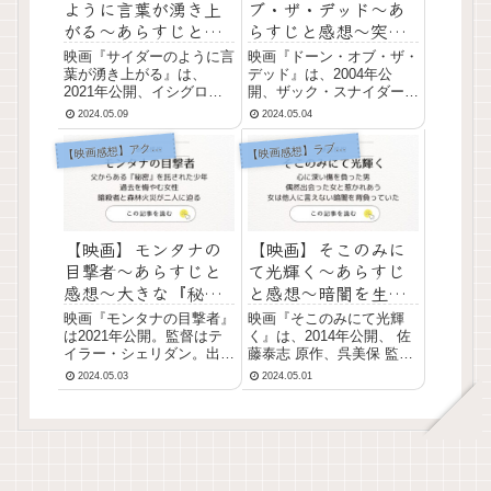
ように言葉が湧き上
ブ・ザ・デッド～あ
がる～あらすじと感
らすじと感想～突然
想～眩しく輝く青春
ゾンビに襲われた
映画『サイダーのように言
映画『ドーン・オブ・ザ・
ラブストーリー
人々。逃げ延びるこ
葉が湧き上がる』は、
デッド』は、2004年公
2021年公開、イシグロキ
とはできるのか？
開、ザック・スナイダー監
ョウヘイ監督、 市川染五
督、 サラ・ポーリー、ヴ
2024.05.09
2024.05.04
郎、杉咲花出演による青春
ィング・レイムス、メキ・
ラブストーリー。 映画
ファイファー出演によるゾ
【
映画感想】アクション
映画感想】ラブストーリー
【
『サイダーのように言葉が
ンビ系ホラー映画。 映画
湧き上がる』あらすじ 他
『ドーン・オブ・ザ・デッ
人と話をしたり、人前で話
ド』あらすじ 看護師のア
をするのが苦手な少年チェ
ナは夫ルイスとともに平
リー...
穏...
【映画】モンタナの
【映画】そこのみに
目撃者～あらすじと
て光輝く～あらすじ
感想～大きな『秘
と感想～暗闇を生き
密』を託された少年
る二人が惹かれあい
映画『モンタナの目撃者』
映画『そこのみにて光輝
を暗殺者が追う
互いの光となる
は2021年公開。監督はテ
く』は、2014年公開、 佐
イラー・シェリダン。出演
藤泰志 原作、呉美保 監
はアンジェリーナ・ジョリ
督、綾野剛、池脇千鶴、菅
2024.05.03
2024.05.01
ー、フィン・リトル。 映
田将暉、高橋和也 出演に
画『モンタナの目撃者』あ
よるラブストーリー。 原
らすじ オーウェンはある
作は、佐藤泰志による『そ
秘密を握っていた。その秘
このみにて光輝く (河出文
密が明るみに出れば、全米
庫)』 映画『そこのみにて
を揺るがしかねない。 ...
光輝く』あらすじ ...