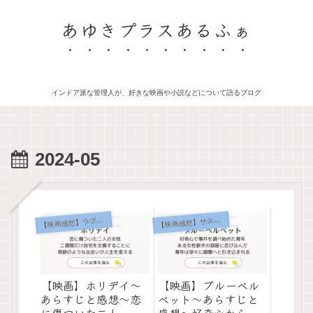
あゆきプラスあるふぁ
インドア派な管理人が、好きな映画や小説などについて語るブログ
2024-05
【
映画感想】ラブストーリー
映画感想】サスペンス
【
【映画】ホリデイ～
【映画】ブルーベル
あらすじと感想～恋
ベット～あらすじと
に傷ついた二人。自
感想～好奇心から始