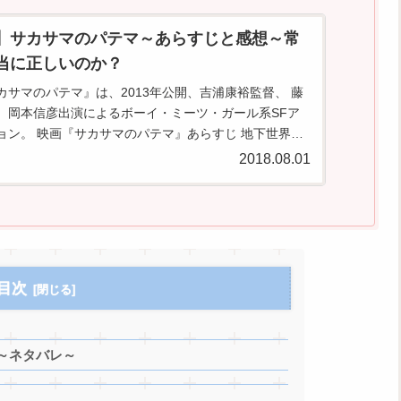
】サカサマのパテマ～あらすじと感想～常
当に正しいのか？
カサマのパテマ』は、2013年公開、吉浦康裕監督、 藤
、岡本信彦出演によるボーイ・ミーツ・ガール系SFア
ョン。 映画『サカサマのパテマ』あらすじ 地下世界に
『パテマ』。 パテマは行方不明になった『ラゴス』を
2018.08.01
目次
～ネタバレ～