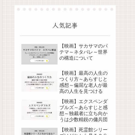
人気記事
【映画】サカサマのパ
テマ～ネタバレ～世界
の構造について
【映画】最高の人生の
つくり方～あらすじと
感想～偏屈な老人が最
高の人生を見つける
【映画】エクスペンダ
ブルズ～あらすじと感
想～独裁者に立ち向か
うは少数精鋭の傭兵団
【映画】死霊館シリー