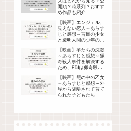
ズはどれから見る？公
開順？時系列？おすす
め作品も紹介！
【映画】エンジェル、
見えない恋人～あらす
じと感想～盲目の少女
と透明人間の少年の純
粋な恋物語
【映画】羊たちの沈黙
～あらすじと感想～猟
奇殺人事件を解決する
ため、FBIは猟奇殺人
鬼レクター博士に助言
【映画】籠の中の乙女
を求める
～あらすじと感想～外
界から隔離されて育て
られた子どもたち