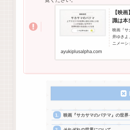
【映画
識は本
映画『サ
井ゆきよ
ニメーシ
住む少女
ayukiplusalpha.com
探...
映画『サカサマのパテマ』の世界
それぞれの世界について