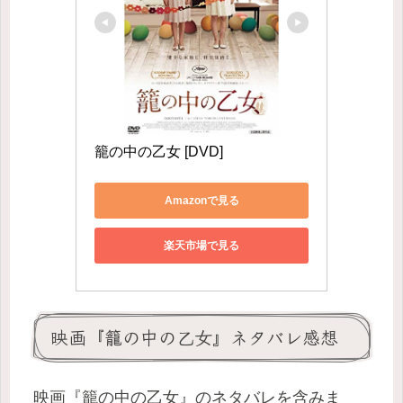
籠の中の乙女 [DVD]
Amazonで見る
楽天市場で見る
映画『籠の中の乙女』ネタバレ感想
映画『籠の中の乙女』のネタバレを含みま