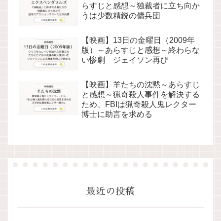
らすじと感想～独裁者に立ち向か
うは少数精鋭の傭兵団
【映画】13日の金曜日（2009年
版）～あらすじと感想～終わらな
い惨劇 ジェイソン再び
【映画】羊たちの沈黙～あらすじ
と感想～猟奇殺人事件を解決する
ため、FBIは猟奇殺人鬼レクター
博士に助言を求める
最近の投稿