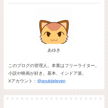
あゆき
このブログの管理人。本業はフリーライター。
小説や映画が好き。基本、インドア派。
Xアカウント：
@ayukijeleven