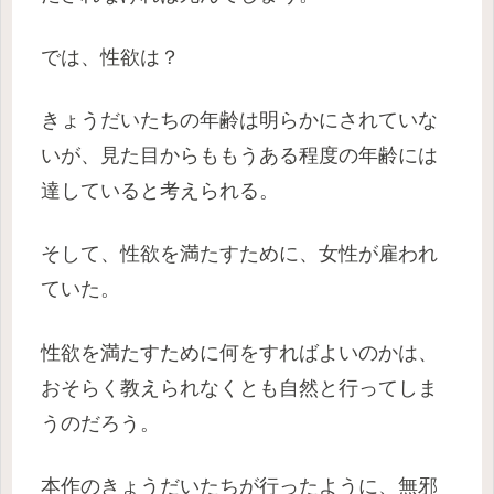
では、性欲は？
きょうだいたちの年齢は明らかにされていな
いが、見た目からももうある程度の年齢には
達していると考えられる。
そして、性欲を満たすために、女性が雇われ
ていた。
性欲を満たすために何をすればよいのかは、
おそらく教えられなくとも自然と行ってしま
うのだろう。
本作のきょうだいたちが行ったように、無邪