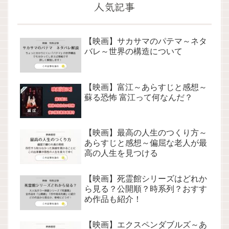
人気記事
【映画】サカサマのパテマ～ネタ
バレ～世界の構造について
【映画】富江～あらすじと感想～
蘇る恐怖 富江って何なんだ？
【映画】最高の人生のつくり方～
あらすじと感想～偏屈な老人が最
高の人生を見つける
【映画】死霊館シリーズはどれか
ら見る？公開順？時系列？おすす
め作品も紹介！
【映画】エクスペンダブルズ～あ