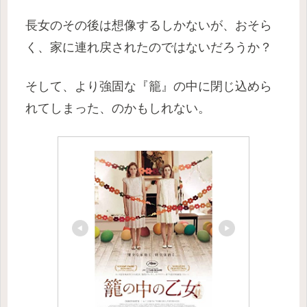
長女のその後は想像するしかないが、おそら
く、家に連れ戻されたのではないだろうか？
そして、より強固な『籠』の中に閉じ込めら
れてしまった、のかもしれない。