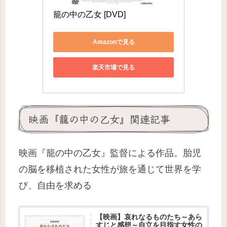
籠の中の乙女 [DVD]
Amazonで見る
楽天市場で見る
映画『籠の中の乙女』関連記事
映画『籠の中の乙女』監督による作品。胎児
の脳を移植された女性が旅を通じて世界を学
び、自由を求める
【映画】哀れなるものたち～あら
すじと感想～自立を目指す女性の