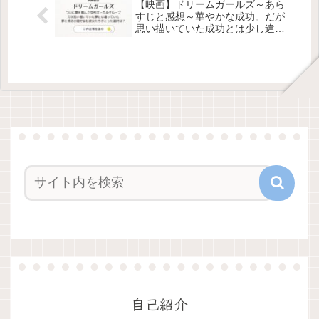
【映画】ドリームガールズ～あら
すじと感想～華やかな成功。だが
思い描いていた成功とは少し違っ
ていた
自己紹介