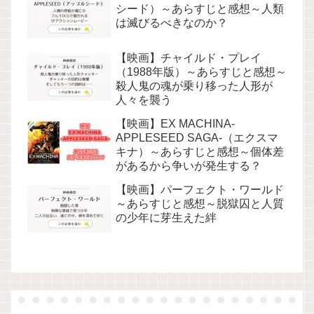
シード）～あらすじと感想～人類
は滅びるべきなのか？
【映画】チャイルド・プレイ
（1988年版）～あらすじと感想～
殺人鬼の魂が乗り移った人形が
人々を襲う
【映画】EX MACHINA-
APPLESEED SAGA-（エクスマ
キナ）～あらすじと感想～個体差
があるから争いが発生する？
【映画】パーフェクト・ワールド
～あらすじと感想～脱獄囚と人質
の少年に芽生えた絆