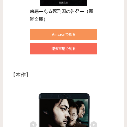
凶悪―ある死刑囚の告発―（新
潮文庫）
Amazonで見る
楽天市場で見る
【本作】