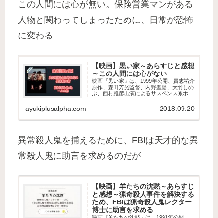
この人間には心が無い。保険営業マンがある
人物と関わってしまったために、日常が恐怖
に変わる
【映画】黒い家～あらすじと感想
～この人間には心がない
映画『黒い家』は、1999年公開、貴志祐介
原作、森田芳光監督、内野聖陽、大竹しの
ぶ、西村雅彦出演によるサスペンス系ホラ
ー作品。 映画『黒い家』あらすじ 保険営
業マンの若槻のもとに一本の電話がかかっ
ayukiplusalpha.com
2018.09.20
てくる。 「自殺でも保険金はおりるので
すか？...
異常殺人鬼を捕えるために、FBIは天才的な異
常殺人鬼に助言を求めるのだが
【映画】羊たちの沈黙～あらすじ
と感想～猟奇殺人事件を解決する
ため、FBIは猟奇殺人鬼レクター
博士に助言を求める
映画『羊たちの沈黙』は、1991年公開、