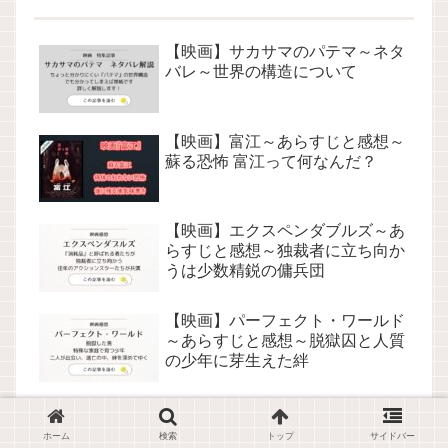
【映画】サカサマのパテマ～ネタ
バレ～世界の構造について
【映画】富江～あらすじと感想～
蘇る恐怖 富江って何なんだ？
【映画】エクスペンダブルズ～あ
らすじと感想～独裁者に立ち向か
うは少数精鋭の傭兵団
【映画】パーフェクト・ワールド
～あらすじと感想～脱獄囚と人質
の少年に芽生えた絆
【映画】APPLESEED（アップル
シード）～あらすじと感想～人類
ホーム
検索
トップ
サイドバー