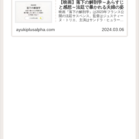
【映画】落下の解剖学～あらすじ
と感想～法廷で暴かれる夫婦の姿
映画『落下の解剖学』は2023年フランス公
開の法廷サスペンス。監督はジュスティー
ヌ・トリエ、主演はサンドラ・ヒュラー。
カンヌ国際映画祭パルムドール受賞作。
第96回アカデミー賞では作品賞、監督賞、
ayukiplusalpha.com
2024.03.06
脚本賞、主演女優賞、編集賞の5部門にノ
ミネ...