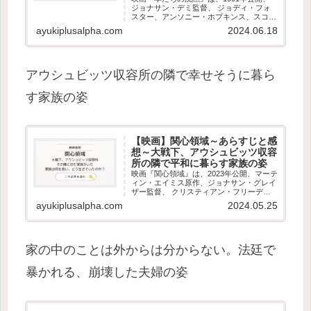
ジョナサン・デミ監督、 ジョディ・フォ
スター、アンソニー・ホプキンス、スコッ
ト・グレン、テッド・レヴィン、アンソニ
ayukiplusalpha.com
2024.06.18
ー・ヒールド出演によるサイコ・サスペン
ス。 原作は、トマス・ハリス『羊たちの
沈黙』 ...
アウシュビッツ収容所の隣で幸せそうに暮ら
す家族の姿
【映画】関心領域～あらすじと感
想～大戦下、アウシュビッツ収容
所の隣で平和に暮らす家族の姿
映画『関心領域』は、2023年公開、マーテ
ィン・エイミス原作、ジョナサン・グレイ
ザー監督、 クリスティアン・フリーデ
ル、ザンドラ・ヒュラー出演による戦時下
ayukiplusalpha.com
2024.05.25
のヒューマンドラマ。 原作はマーティ
ン・エイミス著『関心領域』。 映画『関
心領域』あら...
家の中のことは外からは分からない。法廷で
暴かれる、崩壊した夫婦の姿