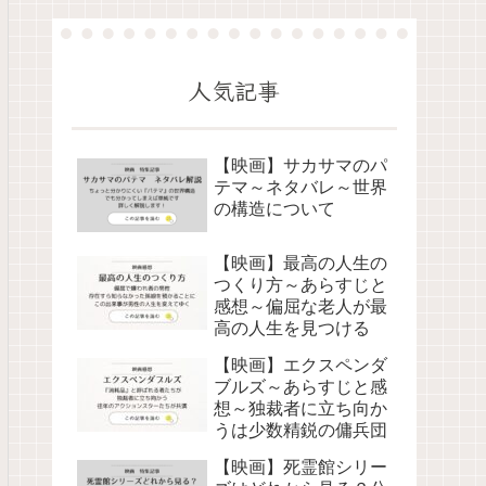
人気記事
【映画】サカサマのパ
テマ～ネタバレ～世界
の構造について
【映画】最高の人生の
つくり方～あらすじと
感想～偏屈な老人が最
高の人生を見つける
【映画】エクスペンダ
ブルズ～あらすじと感
想～独裁者に立ち向か
うは少数精鋭の傭兵団
【映画】死霊館シリー