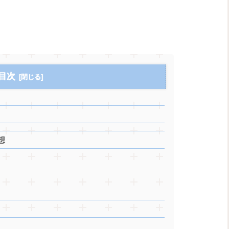
。
目次
想