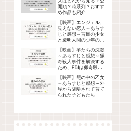
ズはどれから見る？公
開順？時系列？おすす
め作品も紹介！
【映画】エンジェル、
見えない恋人～あらす
じと感想～盲目の少女
と透明人間の少年の純
粋な恋物語
【映画】羊たちの沈黙
～あらすじと感想～猟
奇殺人事件を解決する
ため、FBIは猟奇殺人
鬼レクター博士に助言
【映画】籠の中の乙女
を求める
～あらすじと感想～外
界から隔離されて育て
られた子どもたち