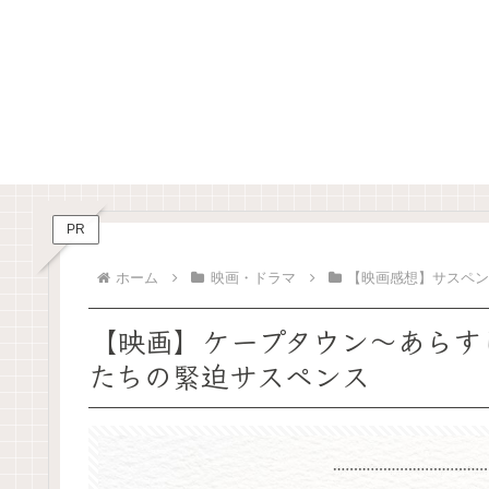
PR
ホーム
映画・ドラマ
【映画感想】サスペ
【映画】ケープタウン～あらす
たちの緊迫サスペンス